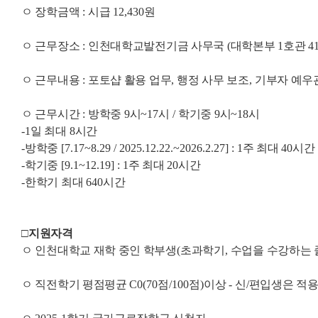
ㅇ 장학금액
:
시급
12,430
원
ㅇ 근무장소
:
인천대학교발전기금 사무국
(
대학본부
1
호관
4
ㅇ 근무내용
:
포토샵 활용 업무
,
행정 사무 보조
,
기부자 예우
ㅇ 근무시간
:
방학중
9
시
~17
시
/
학기중
9
시
~18
시
-1
일 최대
8
시간
-
방학중
[7.17~8.29 / 2025.12.22.~2026.2.27] : 1
주 최대
40
시간
-
학기중
[9.1~12.19] : 1
주 최대
20
시간
-
한학기 최대
640
시간
□
지원자격
ㅇ 인천대학교 재학 중인 학부생
(
초과학기
,
수업을 수강하는 
ㅇ 직전학기 평점평균
C0(70
점
/100
점
)
이상
-
신
/
편입생은 적용