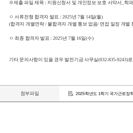
※
제출 파일 제목
:
지원신청서 및 개인정보 보호 서약서
_
학
ㅇ 서류전형 합격자 발표
: 2025
년
7
월
14
일
(
월
)
(
합격자 개별연락
/
불합격자 개별 통보 없음
/
면접 일정 개별
ㅇ 최종 합격자 발표
: 2025
년
7
월
16
일
(
수
)
기타 문의사항이 있을 경우 발전기금 사무실
(032-835-9243)
로
첨부파일
2025학년도 1학기 국가근로장