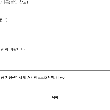
과
,
이름
(
붙임 참고
)
 통보
)
 연락 바랍니다
.
학금 지원신청서 및 개인정보보호서약서.hwp
목록