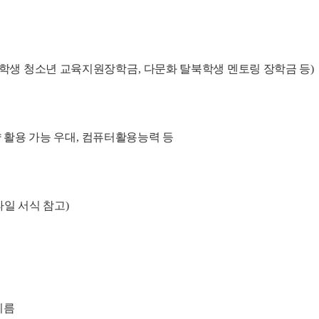
학생 청소년 교육지원장학금
,
다문화 탈북학생 멘토링 장학금 등
)
 활용 가능 우대
,
컴퓨터활용능력 등
일 서식 참고
)
이름