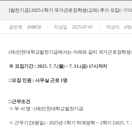
[발전기금] 2025-1학기 국가근로장학생(교외) 추가 모집( ~7/11(
글번호
408858
작성일
2025-07-07
작성자
(재
(
재
)
인천대학교발전기금에서는 아래와 같이 국가근로장학생
※
모집기간
: 2025. 7. 7.(
월
) ~ 7. 11.(
금
) 17
시까지
□
모집 인원
:
사무실 근로
1
명
□
근무조건
ㅇ 부 서 명
: (
재
)
인천대학교발전기금
ㅇ 근무기간
(
평일
) : 2025
년
1
학기 하계방학
~ 2
학기
[2025. 7. 