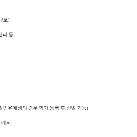
12
호
)
관리 등
졸업유예생의 경우 학기 등록 후 선발 가능
)
 예외