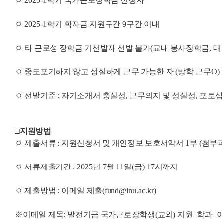
ㅇ
2025-1
학기 국가근로장학금 신청자
ㅇ
2025-1
학기 학자금 지원구간
9
구간 이내
ㅇ 타 근로성 장학금 기선발자 선발 불가
(
교내 봉사장학금
,
대
ㅇ 중도포기하지 않고 성실하게 근무 가능한 자
(
방학 근무
O)
ㅇ 선발기준
:
자기소개서 충실성
,
근무의지 및 성실성
,
포토샵
□
지원방법
ㅇ 제출서류
:
지원신청서 및 개인정보 보호서약서
1
부
(
첨부파
ㅇ 서류제출기간
: 2025
년
7
월
11
일
(
금
) 17
시까지
ㅇ 제출방법
:
이메일 제출
(fund@inu.ac.kr)
※
이메일 제목
:
발전기금 국가근로장학생
(
교외
)
지원
_
학과
_