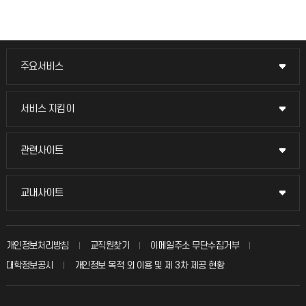
주요서비스
주요서비스
교무회의방송
서비스 지킴이
서비스 지킴이
교수채용
묻고 답하기
관련사이트
관련사이트
시설예약
불친절신고
국방헬프콜
교내사이트
교내사이트
인터넷증명
자주 묻는 질문(FAQ)
발전기금
교수회
입학안내
개인정보처리방침
교직원찾기
이메일주소 무단수집거부
칭찬마당
산학협력단
교육혁신본부
대학정보공시
개인정보 목적 외 이용 및 제 3차 제공 현황
직원채용
학생서비스 지킴이
소비자생활협동조합
국제교류과