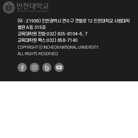
취업정보(학생)
총동문회
국제지원과
(우 : 21999) 인천광역시 연수구 갯벌로 12 인천대학교 사범대학
별관 A동 315호
공자아카데미
교육대학원 전화:032) 835-8104~5, 7
교육대학원 팩스:032) 858-7140
기초교육원
COPYRIGHT ⓒ INCHEON NATIONAL UNIVERSITY.
ALL RIGHTS RESERVED.
공학교육혁신센터
대학생활상담센터
사회봉사센터
생활원
원격지원