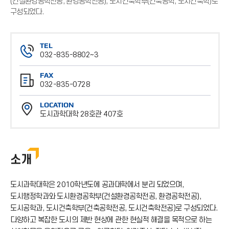
(건설환경공학전공, 환경공학전공), 도시건축학부(건축공학, 도시건축학)로
구성되었다.
TEL
032-835-8802~3
전
FAX
화
032-835-0728
번
팩
호
LOCATION
스
도시과학대학 28호관 407호
번
위
호
치
소개
도시과학대학은 2010학년도에 공과대학에서 분리 되었으며,
도시행정학과와 도시환경공학부(건설환경공학전공, 환경공학전공),
도시공학과, 도시건축학부(건축공학전공, 도시건축학전공)로 구성되었다.
다양하고 복잡한 도시의 제반 현상에 관한 현실적 해결을 목적으로 하는