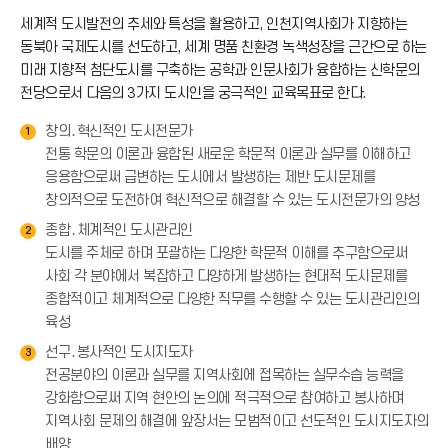
세계적 도시발전의 추세와 특성을 활용하고, 인천지역사회가 지향하는
동북아 국제도시를 선도하고, 세계 명품 친환경 녹색성장을 근간으로 하는
미래 지향적 첨단도시를 구축하는 공학과 인문사회가 융합하는 신학문의
전당으로서 다음의 3가지 도시인을 궁극적인 교육목표로 한다.
창의․혁신적인 도시전문가
1
전통 학문의 이론과 융합된 새로운 학문적 이론과 실무를 이해하고
응용함으로써 급변하는 도시에서 발생하는 제반 도시문제를
창의적으로 도전하여 혁신적으로 해결할 수 있는 도시전문가의 양성
종합․체계적인 도시관리인
2
도시를 주체로 하며 포괄하는 다양한 학문적 이해를 추구함으로써
사회 각 분야에서 복잡하고 다양하게 발생하는 현대적 도시문제를
종합적이고 체계적으로 다양한 직무를 수행할 수 있는 도시관리인의
육성
선구․봉사적인 도시지도자
3
전공분야의 이론과 실무를 지역사회에 접목하는 실무수습 능력을
강화함으로써 지역 현안의 논의에 적극적으로 참여하고 봉사하며
지역사회 문제의 해결에 앞장서는 모범적이고 선도적인 도시지도자의
배양