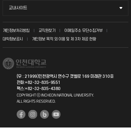
불친절신고
국방헬프콜
교내사이트
교내사이트
인터넷증명
자주 묻는 질문(FAQ)
발전기금
교수회
입학안내
개인정보처리방침
교직원찾기
이메일주소 무단수집거부
칭찬마당
산학협력단
교육혁신본부
대학정보공시
개인정보 목적 외 이용 및 제 3차 제공 현황
직원채용
학생서비스 지킴이
소비자생활협동조합
국제교류과
취업정보(학생)
총동문회
국제지원과
(우 : 21999)인천광역시 연수구 갯벌로 169 미래관 310호
전화:+82-32-835-9551
공자아카데미
팩스:+82-32-835-4380
COPYRIGHT ⓒ INCHEON NATIONAL UNIVERSITY.
기초교육원
ALL RIGHTS RESERVED.
공학교육혁신센터
대학생활상담센터