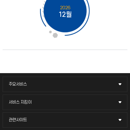
2026
12월
주요서비스
주요서비스
교무회의방송
서비스 지킴이
서비스 지킴이
교수채용
묻고 답하기
관련사이트
관련사이트
시설예약