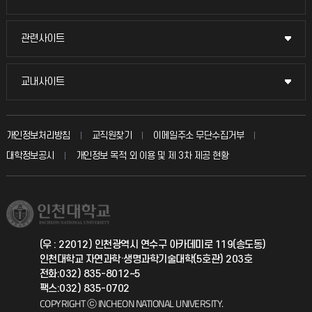
교수채용
묻고 답하기
관련사이트
관련사이트
시설예약
불친절신고
국방헬프콜
교내사이트
교내사이트
인터넷증명
자주 묻는 질문(FAQ)
발전기금
교수회
입학안내
개인정보처리방침
교직원찾기
이메일주소 무단수집거부
칭찬마당
산학협력단
교육혁신본부
대학정보공시
개인정보 목적 외 이용 및 제 3차 제공 현황
직원채용
학생서비스 지킴이
소비자생활협동조합
국제교류과
취업정보(학생)
총동문회
국제지원과
(우 : 22012) 인천광역시 연수구 아카데미로 119(송도동)
인천대학교 자연과학·생명과학기술대학(5호관) 203호
공자아카데미
전화:032) 835-8012~5
팩스:032) 835-0702
기초교육원
COPYRIGHT ⓒ INCHEON NATIONAL UNIVERSITY.