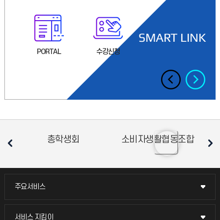
SMART LINK
Inte
관
PORTAL
수강신청
취업경력개발원
Adm
총학생회
소비자생활협동조합
평
주요서비스
주요서비스
교무회의방송
서비스 지킴이
서비스 지킴이