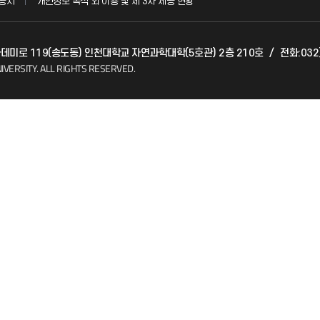
공시
개인정보 목적 외 이용 및 제 3차 제공 현황
발전기금
아카데미로 119(송도동) 인천대학교 자연과학대학(5호관) 2층 210호
/
전화:032
(FAQ)
산학협력단
IVERSITY.
ALL RIGHTS RESERVED.
소비자생활협동조합
지킴이
총동문회