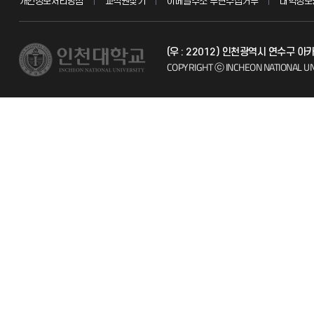
개인정보처리방침
교직원찾기
이메일주소 무단수집거부
대학정보
교수채용
불친절신고
(우 : 22012) 인천광역시 연수구 
시설예약
자주 묻는 질문
COPYRIGHT ⓒ INCHEON NATIONAL UN
인터넷증명
칭찬마당
입학안내
학생서비스 
직원채용
취업정보(학생)