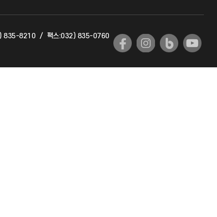
교육혁신본부
) 835-8210
/
팩스:032) 835-0760
국제교류과
국제지원과
공자아카데미
기초교육원
공학교육혁신센터
대학생활상담센터
사회봉사센터
생활원