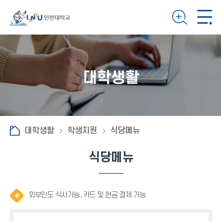
대학생활
대학생활
학생지원
식당메뉴
식당메뉴
알
알
알
외부인도 식사가능, 카드 및 현금 결제 가능
림
림
림
(
(
(