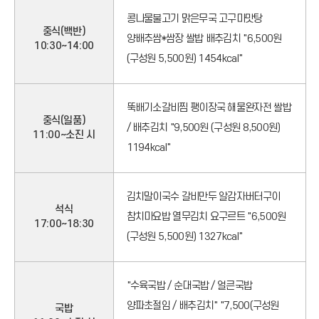
콩나물불고기 맑은무국 고구마맛탕
기
중식(백반)
양배추쌈*쌈장 쌀밥 배추김치 "6,500원
10:30~14:00
(구성원 5,500원) 1454kcal"
아
이
뚝배기소갈비찜 팽이장국 해물완자전 쌀밥
중식(일품)
/ 배추김치 "9,500원 (구성원 8,500원)
11:00~소진 시
콘
1194kcal"
김치말이국수 갈비만두 알감자버터구이
석식
참치마요밥 열무김치 요구르트 "6,500원
17:00~18:30
(구성원 5,500원) 1327kcal"
"수육국밥 / 순대국밥 / 얼큰국밥
양파초절임 / 배추김치" "7,500(구성원
국밥