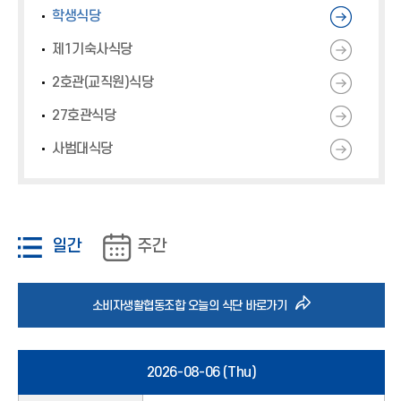
*
*
*
학생식당
아
아
아
이
이
이
제1기숙사식당
콘
콘
콘
2호관(교직원)식당
)
)
)
27호관식당
사범대식당
일간
주간
바
소비자생활협동조합 오늘의 식단 바로가기
로
2026-08-06 (Thu)
가