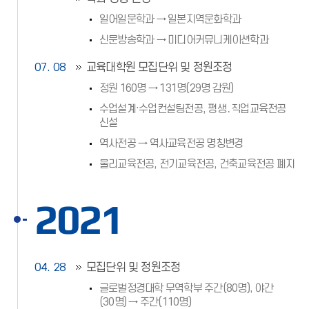
일어일문학과 → 일본지역문화학과
신문방송학과 → 미디어커뮤니케이션학과
07. 08
교육대학원 모집단위 및 정원조정
정원 160명 → 131명(29명 감원)
수업설계·수업컨설팅전공, 평생․직업교육전공
신설
역사전공 → 역사교육전공 명칭변경
물리교육전공, 전기교육전공, 건축교육전공 폐지
2021
04. 28
모집단위 및 정원조정
글로벌정경대학 무역학부 주간(80명), 야간
(30명) → 주간(110명)