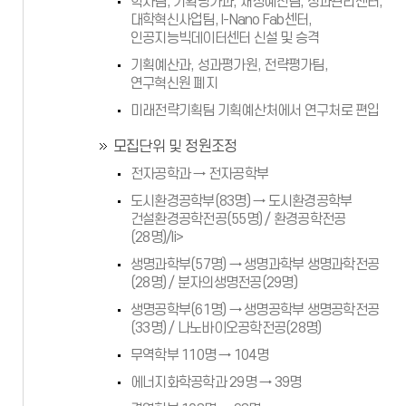
학사팀, 기획평가과, 재정예산팀, 성과관리센터,
대학혁신사업팀, I-Nano Fab센터,
인공지능빅데이터센터 신설 및 승격
기획예산과, 성과평가원, 전략평가팀,
연구혁신원 폐지
미래전략기획팀 기획예산처에서 연구처로 편입
모집단위 및 정원조정
전자공학과 → 전자공학부
도시환경공학부(83명) → 도시환경공학부
건설환경공학전공(55명) / 환경공학전공
(28명)/li>
생명과학부(57명) → 생명과학부 생명과학전공
(28명) / 분자의생명전공(29명)
생명공학부(61명) → 생명공학부 생명공학전공
(33명) / 나노바이오공학전공(28명)
무역학부 110명 → 104명
에너지화학공학과 29명 → 39명