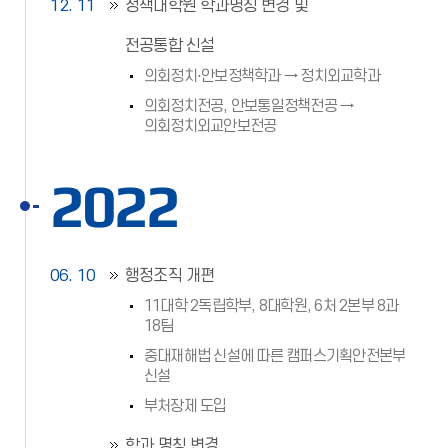
12. 11
정책대학원 학과명칭 변경 및
전공통합 신설
의회정치⋅안보정책학과 → 정치외교학과
의회정치전공, 안보통일정책전공 →
의회정치외교안보전공
2022
06. 10
행정조직 개편
11대학 2독립학부, 8대학원, 6처 2본부 8과
18팀
중대재해법 신설에 따른 캠퍼스기획안전본부
신설
부처장제 도입
학과 명칭 변경