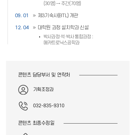
(30명) → 주간(70명)
09. 01
제3기숙사(BTL) 개관
12. 04
대학원 과정 설치학과 신설
박사과정·석·박사 통합과정 :
메카트로닉스공학과
콘텐츠 담당부서 및
연락처
기획조정과
032-835-9310
콘텐츠 최종
수정일