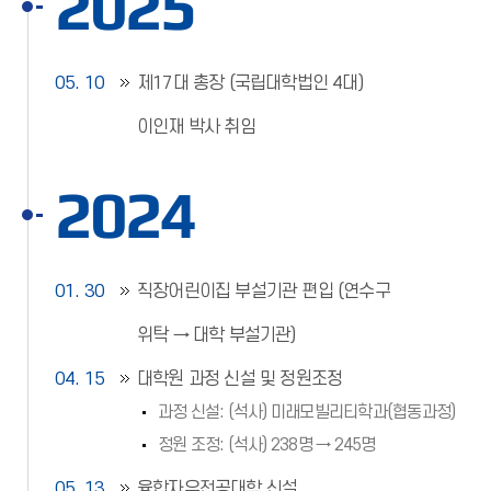
2025
05. 10
제17대 총장 (국립대학법인 4대)
이인재 박사 취임
2024
01. 30
직장어린이집 부설기관 편입 (연수구
위탁 → 대학 부설기관)
04. 15
대학원 과정 신설 및 정원조정
과정 신설: (석사) 미래모빌리티학과(협동과정)
정원 조정: (석사) 238명 → 245명
05. 13
융합자유전공대학 신설