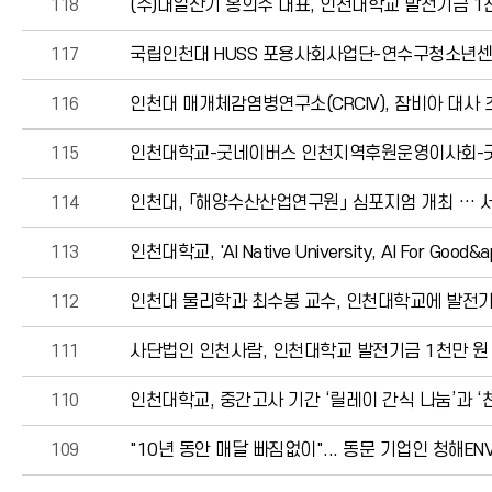
118
(주)대일산기 홍의주 대표, 인천대학교 발전기금 
117
국립인천대 HUSS 포용사회사업단-연수구청소년센터
116
인천대 매개체감염병연구소(CRCIV), 잠비아 대사 초청
115
인천대학교-굿네이버스 인천지역후원운영이사회-굿
114
인천대, 「해양수산산업연구원」 심포지엄 개최 … 
113
인천대학교, 'AI Native University, AI For Good&a
112
인천대 물리학과 최수봉 교수, 인천대학교에 발전기
111
사단법인 인천사람, 인천대학교 발전기금 1천만 원
110
인천대학교, 중간고사 기간 ‘릴레이 간식 나눔’과 ‘
109
"10년 동안 매달 빠짐없이"... 동문 기업인 청해E